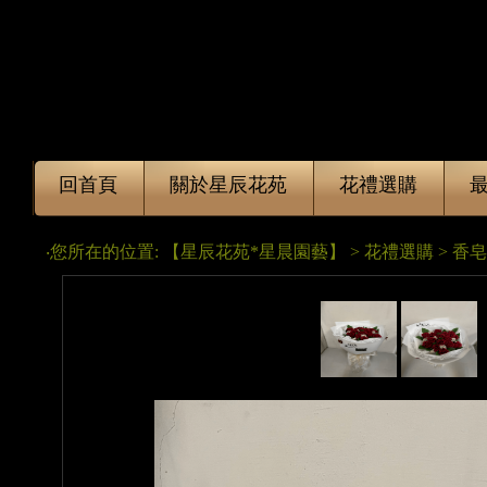
回首頁
關於星辰花苑
花禮選購
‧您所在的位置: 【星辰花苑*星晨園藝】 > 花禮選購 > 香皂花 花