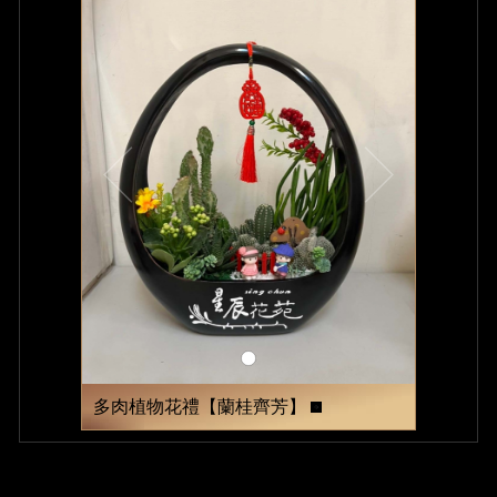
多肉植物花禮【蘭桂齊芳】