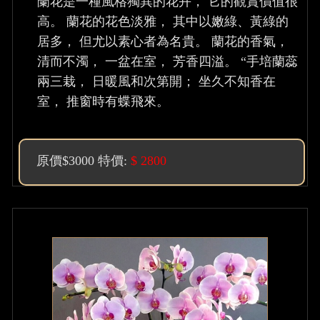
蘭花是一種風格獨異的花卉， 它的觀賞價值很
高。 蘭花的花色淡雅， 其中以嫩綠、黃綠的
居多， 但尤以素心者為名貴。 蘭花的香氣，
清而不濁， 一盆在室， 芳香四溢。 “手培蘭蕊
兩三栽， 日暖風和次第開； 坐久不知香在
室， 推窗時有蝶飛來。
原價$3000 特價:
$ 2800