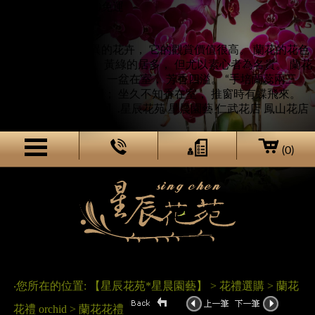
仁武八卦寮區滿2500免運
其他地區需酌收運費
蘭花是一種風格獨異的花卉， 它的觀賞價值很高。 蘭花的花色
淡雅， 其中以嫩綠、黃綠的居多， 但尤以素心者為名貴。 蘭花
的香氣， 清而不濁， 一盆在室， 芳香四溢。 “手培蘭蕊兩三
栽， 日暖風和次第開； 坐久不知香在室， 推窗時有蝶飛來。
【星辰花苑*星晨園藝】.星辰花苑 星晨園藝 仁武花店 鳳山花店
高雄花店">
(0)
‧您所在的位置: 【星辰花苑*星晨園藝】 > 花禮選購 > 蘭花
花禮 orchid > 蘭花花禮