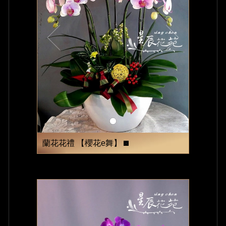
蘭花花禮 【櫻花e舞】