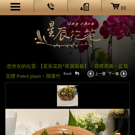
(0)
‧您所在的位置: 【星辰花苑*星晨園藝】 > 花禮選購 > 盆栽
花禮 Potted plants > 開運竹